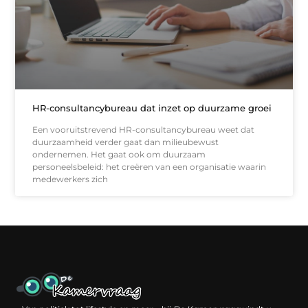
HR-consultancybureau dat inzet op duurzame groei
Een vooruitstrevend HR-consultancybureau weet dat
duurzaamheid verder gaat dan milieubewust
ondernemen. Het gaat ook om duurzaam
personeelsbeleid: het creëren van een organisatie waarin
medewerkers zich
Een backlink kopen: slimme investering of risico voor je online reputatie?
Verdien geld met je website: jouw digitale platform als inkomstenbron