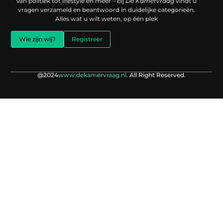
Van politiek tot lifestyle en meer – bij
De Kamervraag
vindt u
vragen verzameld en beantwoord in duidelijke categorieën.
Alles wat u wilt weten, op één plek
Wie zijn wij?
Registreer
@2024
www.dekamervraag.nl.
All Right Reserved.