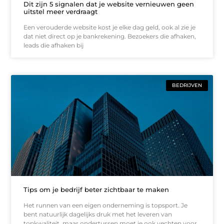
Dit zijn 5 signalen dat je website vernieuwen geen
uitstel meer verdraagt
Een verouderde website kost je elke dag geld, ook al zie je
dat niet direct op je bankrekening. Bezoekers die afhaken,
leads die afhaken bij
BEDRIJVEN
Tips om je bedrijf beter zichtbaar te maken
Het runnen van een eigen onderneming is topsport. Je
bent natuurlijk dagelijks druk met het leveren van
topkwaliteit, maar ondertussen moet je ook vechten voor