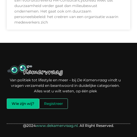
Een vooruitstrevend HR-consultancybureau weet dat
duurzaamheid verder gaat dan milieubewust
ondernemen. Het gaat ook om duurzaam
personeelsbeleid: het creëren van een organisatie waarin
medewerkers zich
Een backlink kopen: slimme investering of risico voor je online reputatie?
Verdien geld met je website: jouw digitale platform als inkomstenbron
Van politiek tot lifestyle en meer – bij
De Kamervraag
vindt u
vragen verzameld en beantwoord in duidelijke categorieën.
Alles wat u wilt weten, op één plek
Wie zijn wij?
Registreer
@2024
www.dekamervraag.nl.
All Right Reserved.