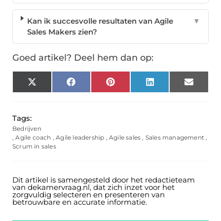
Kan ik succesvolle resultaten van Agile
▼
Sales Makers zien?
Goed artikel? Deel hem dan op:
X
Facebook
Pinterest
LinkedIn
Email
(Twitter)
Tags:
Bedrijven
,
Agile coach
,
Agile leadership
,
Agile sales
,
Sales management
,
Scrum in sales
Dit artikel is samengesteld door het redactieteam
van dekamervraag.nl, dat zich inzet voor het
zorgvuldig selecteren en presenteren van
betrouwbare en accurate informatie.