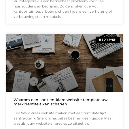
Ruimtegebrek is een herkenbaar probleem voor veel
huishoudens en bedrijven. Zolders raken overvol,
kantoorruimtes slibben dicht en tijdens een verhuizing of
verbouwing staan meubels al
BEDRIJVEN
Waarom een kant-en-klare website template uw
merkidentiteit kan schaden
Een WordPress website maken met een template lijkt
aantrekkelijk. Snel online, betaalbaar en geen gedoe. Maar
wat als jouw website er precies zo uitziet als