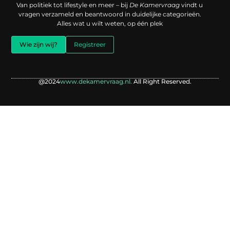
Van politiek tot lifestyle en meer – bij
De Kamervraag
vindt u
vragen verzameld en beantwoord in duidelijke categorieën.
Alles wat u wilt weten, op één plek
Wie zijn wij?
Registreer
@2024
www.dekamervraag.nl.
All Right Reserved.