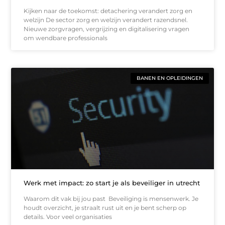
Kijken naar de toekomst: detachering verandert zorg en
welzijn De sector zorg en welzijn verandert razendsnel.
Nieuwe zorgvragen, vergrijzing en digitalisering vragen
om wendbare professionals
BANEN EN OPLEIDINGEN
Werk met impact: zo start je als beveiliger in utrecht
Waarom dit vak bij jou past Beveiliging is mensenwerk. Je
houdt overzicht, je straalt rust uit en je bent scherp op
details. Voor veel organisaties