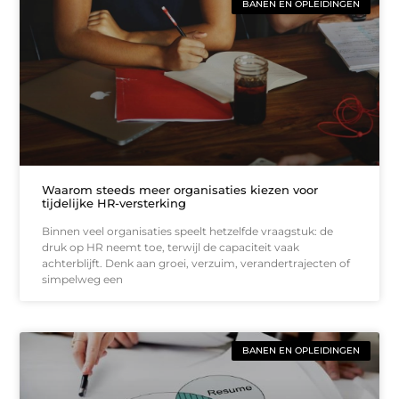
BANEN EN OPLEIDINGEN
Waarom steeds meer organisaties kiezen voor
tijdelijke HR-versterking
Binnen veel organisaties speelt hetzelfde vraagstuk: de
druk op HR neemt toe, terwijl de capaciteit vaak
achterblijft. Denk aan groei, verzuim, verandertrajecten of
simpelweg een
BANEN EN OPLEIDINGEN