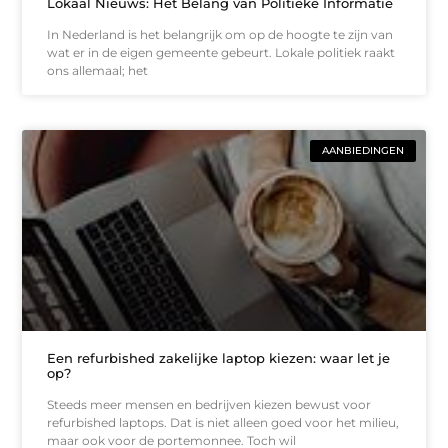
Lokaal Nieuws: Het Belang van Politieke Informatie
In Nederland is het belangrijk om op de hoogte te zijn van
wat er in de eigen gemeente gebeurt. Lokale politiek raakt
ons allemaal; het
AANBIEDINGEN
Een refurbished zakelijke laptop kiezen: waar let je
op?
Steeds meer mensen en bedrijven kiezen bewust voor
refurbished laptops. Dat is niet alleen goed voor het milieu,
maar ook voor de portemonnee. Toch wil