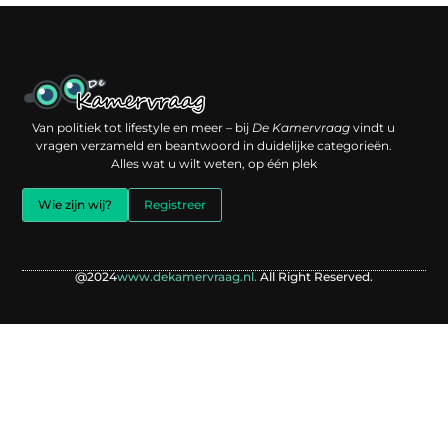
Een backlink kopen: slimme investering of risico voor je online reputatie?
Verdien geld met je website: jouw digitale platform als inkomstenbron
Van politiek tot lifestyle en meer – bij
De Kamervraag
vindt u
vragen verzameld en beantwoord in duidelijke categorieën.
Alles wat u wilt weten, op één plek
Wie zijn wij?
Registreer
@2024
www.dekamervraag.nl.
All Right Reserved.