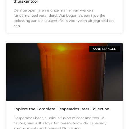
thuiskantoor
De afgelopen jaren is onze manier van werken
fundamenteel veranderd. Wat begon als een tijdelijke
oplossing aan de keukentafel, is voor velen uitgegroeid tot
een
AANBIEDINGEN
Explore the Complete Desperados Beer Collection
Desperados beer, a unique fusion of beer and tequila
flavors, has built a loyal fan base worldwide. Especially
among expats and lovers of Dutch and