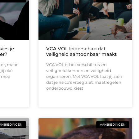
ies je
VCA VOL leiderschap dat
ter?
veiligheid aantoonbaar maakt
ater, maar
VCA VOL is het verschil tussen
jij oké
veiligheid kennen en veiligheid
ds mee
organiseren. Met VCA VOL laat jij zien
dat je risico’s vroeg ziet, maatregelen
onderbouwd kiest
ANBIEDINGEN
AANBIEDINGEN