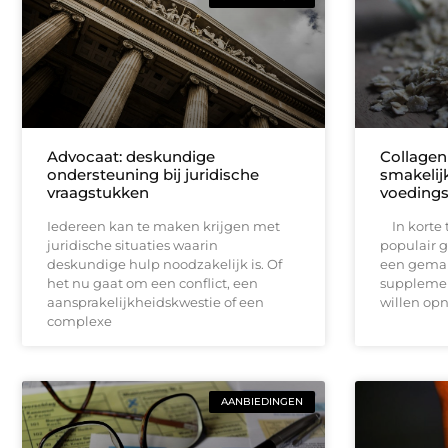
Advocaat: deskundige
Collagen
ondersteuning bij juridische
smakelij
vraagstukken
voeding
Iedereen kan te maken krijgen met
In korte 
juridische situaties waarin
populair 
deskundige hulp noodzakelijk is. Of
een gemak
het nu gaat om een conflict, een
supplemen
aansprakelijkheidskwestie of een
willen op
complexe
AANBIEDINGEN