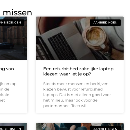
g missen
ANBIEDINGEN
AANBIEDINGEN
ng van
Een refurbished zakelijke laptop
kiezen: waar let je op?
ijk om op
Steeds meer mensen en bedrijven
 in de
kiezen bewust voor refurbished
okale
laptops. Dat is niet alleen goed voor
het
het milieu, maar ook voor de
portemonnee. Toch wil
ANBIEDINGEN
AANBIEDINGEN