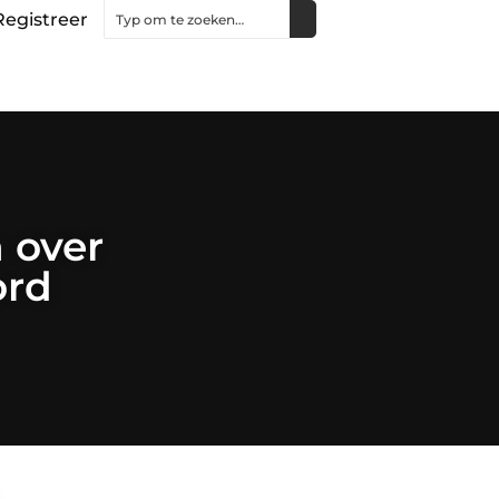
Registreer
 over
ord