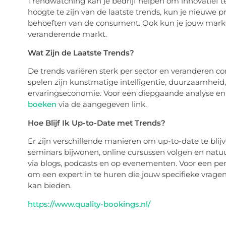
Trendwatching kan je bedrijf helpen om innovatief t
hoogte te zijn van de laatste trends, kun je nieuwe p
behoeften van de consument. Ook kun je jouw marke
veranderende markt.
Wat Zijn de Laatste Trends?
De trends variëren sterk per sector en veranderen c
spelen zijn kunstmatige intelligentie, duurzaamhei
ervaringseconomie. Voor een diepgaande analyse en
boeken
via de aangegeven link.
Hoe Blijf Ik Up-to-Date met Trends?
Er zijn verschillende manieren om up-to-date te blijv
seminars bijwonen, online cursussen volgen en natuur
via blogs, podcasts en op evenementen. Voor een pe
om een expert in te huren die jouw specifieke vra
kan bieden.
https://www.quality-bookings.nl/