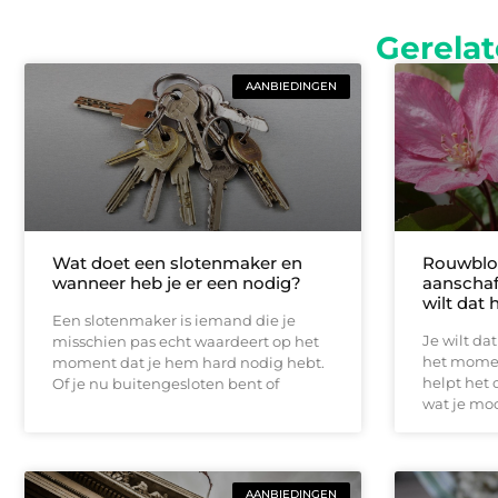
Gerelat
AANBIEDINGEN
Wat doet een slotenmaker en
Rouwblo
wanneer heb je er een nodig?
aanschaff
wilt dat 
Een slotenmaker is iemand die je
Je wilt da
misschien pas echt waardeert op het
het momen
moment dat je hem hard nodig hebt.
helpt het
Of je nu buitengesloten bent of
wat je moo
AANBIEDINGEN