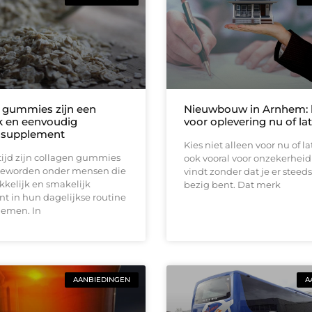
 gummies zijn een
Nieuwbouw in Arnhem: k
k en eenvoudig
voor oplevering nu of la
ssupplement
Kies niet alleen voor nu of l
tijd zijn collagen gummies
ook vooral voor onzekerheid 
geworden onder mensen die
vindt zonder dat je er stee
kelijk en smakelijk
bezig bent. Dat merk
t in hun dagelijkse routine
nemen. In
AANBIEDINGEN
A