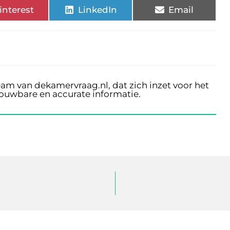
interest
LinkedIn
Email
eam van dekamervraag.nl, dat zich inzet voor het
rouwbare en accurate informatie.