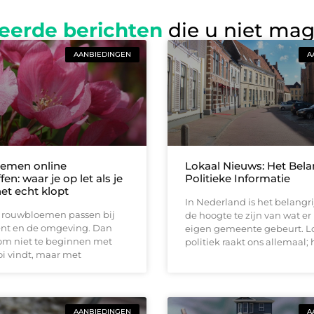
eerde berichten
die u niet ma
AANBIEDINGEN
A
emen online
Lokaal Nieuws: Het Bela
en: waar je op let als je
Politieke Informatie
het echt klopt
In Nederland is het belangr
t rouwbloemen passen bij
de hoogte te zijn van wat er
t en de omgeving. Dan
eigen gemeente gebeurt. L
 om niet te beginnen met
politiek raakt ons allemaal; 
i vindt, maar met
AANBIEDINGEN
A