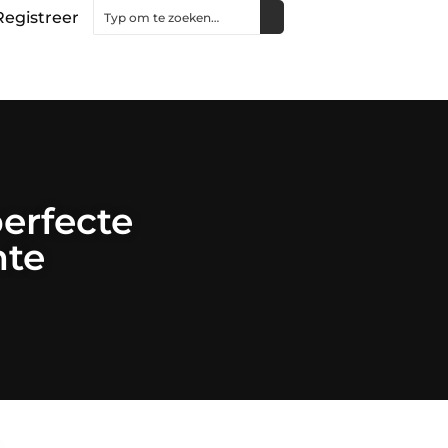
Registreer
perfecte
mte