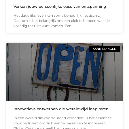
Verken jouw persoonlijke oase van ontspanning
Het dagelijks leven kan soms behoorlijk hectisch zijn.
Daarom is het belangrijk om een plek te hebben waar je
volledig tot rust kunt komen. Een
AANBIEDINGEN
Innovatieve ontwerpen die wereldwijd inspireren
In een wereld die voortdurend verandert, is het essentieel
voor bedrijven om zich aan te passen en te innoveren.
Global Creations speelt hierin een cruciale