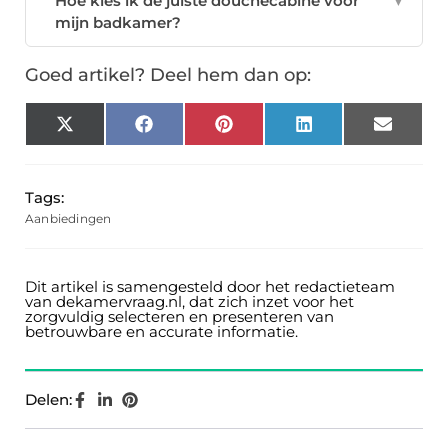
Hoe kies ik de juiste douchecabine voor
▼
mijn badkamer?
Goed artikel? Deel hem dan op:
X
Facebook
Pinterest
LinkedIn
Email
(Twitter)
Tags:
Aanbiedingen
Dit artikel is samengesteld door het redactieteam
van dekamervraag.nl, dat zich inzet voor het
zorgvuldig selecteren en presenteren van
betrouwbare en accurate informatie.
Delen: