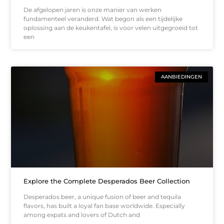
De afgelopen jaren is onze manier van werken
fundamenteel veranderd. Wat begon als een tijdelijke
oplossing aan de keukentafel, is voor velen uitgegroeid tot
een
AANBIEDINGEN
Explore the Complete Desperados Beer Collection
Desperados beer, a unique fusion of beer and tequila
flavors, has built a loyal fan base worldwide. Especially
among expats and lovers of Dutch and