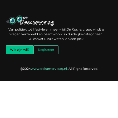
Een backlink kopen: slimme investering of risico voor je online reputatie?
Verdien geld met je website: jouw digitale platform als inkomstenbron
Van politiek tot lifestyle en meer – bij
De Kamervraag
vindt u
vragen verzameld en beantwoord in duidelijke categorieën.
Alles wat u wilt weten, op één plek
Wie zijn wij?
Registreer
@2024
www.dekamervraag.nl.
All Right Reserved.