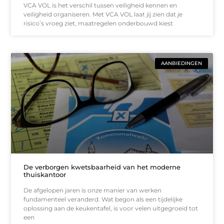
VCA VOL is het verschil tussen veiligheid kennen en
veiligheid organiseren. Met VCA VOL laat jij zien dat je
risico’s vroeg ziet, maatregelen onderbouwd kiest
AANBIEDINGEN
De verborgen kwetsbaarheid van het moderne
thuiskantoor
De afgelopen jaren is onze manier van werken
fundamenteel veranderd. Wat begon als een tijdelijke
oplossing aan de keukentafel, is voor velen uitgegroeid tot
een