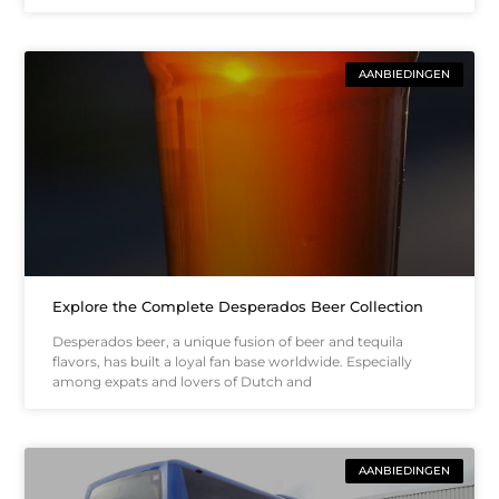
AANBIEDINGEN
Explore the Complete Desperados Beer Collection
Desperados beer, a unique fusion of beer and tequila
flavors, has built a loyal fan base worldwide. Especially
among expats and lovers of Dutch and
AANBIEDINGEN