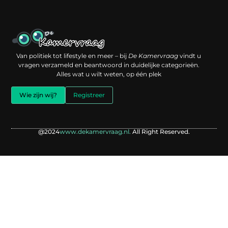
Een backlink kopen: slimme investering of risico voor je online reputatie?
Verdien geld met je website: jouw digitale platform als inkomstenbron
Van politiek tot lifestyle en meer – bij
De Kamervraag
vindt u
vragen verzameld en beantwoord in duidelijke categorieën.
Alles wat u wilt weten, op één plek
Wie zijn wij?
Registreer
@2024
www.dekamervraag.nl.
All Right Reserved.