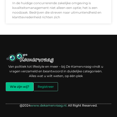
In de huidige concurrerende zakelijke omgeving is
kwaliteitsmanagement niet alleen een optie; het is een
noodzaak. Bedrijven die streven naar uitmuntendheid en
klanttevredenheid richten zich
Een backlink kopen: slimme investering of risico voor je online reputatie?
Verdien geld met je website: jouw digitale platform als inkomstenbron
Van politiek tot lifestyle en meer – bij
De Kamervraag
vindt u
vragen verzameld en beantwoord in duidelijke categorieën.
Alles wat u wilt weten, op één plek
Wie zijn wij?
Registreer
@2024
www.dekamervraag.nl.
All Right Reserved.