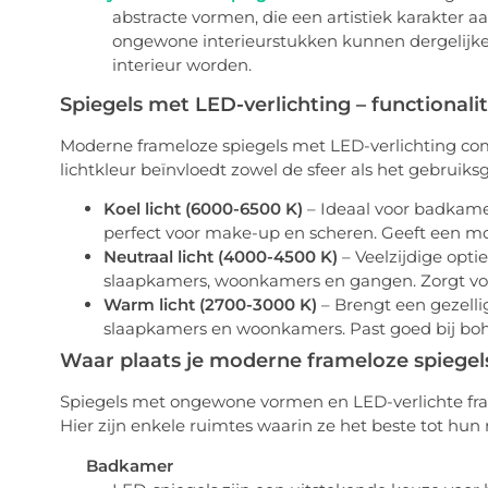
abstracte vormen, die een artistiek karakter 
ongewone interieurstukken kunnen dergelijke 
interieur worden.
Spiegels met LED-verlichting – functionalite
Moderne frameloze spiegels met LED-verlichting com
lichtkleur beïnvloedt zowel de sfeer als het gebruik
Koel licht (6000-6500 K)
– Ideaal voor badkame
perfect voor make-up en scheren.
Geeft een mod
Neutraal licht (4000-4500 K)
– Veelzijdige optie
slaapkamers, woonkamers en gangen. Zorgt voo
Warm licht (2700-3000 K)
– Brengt een gezellig
slaapkamers en woonkamers.
Past goed bij boh
Waar plaats je moderne frameloze spiegel
Spiegels met ongewone vormen en LED-verlichte frame
Hier zijn enkele ruimtes waarin ze het beste tot hun
Badkamer