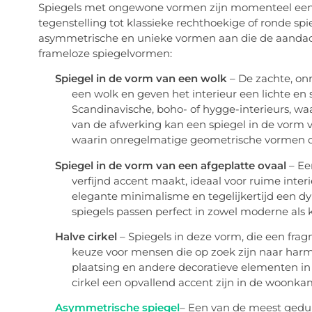
Spiegels met ongewone vormen zijn momenteel een v
tegenstelling tot klassieke rechthoekige of ronde s
asymmetrische en unieke vormen aan die de aandac
frameloze spiegelvormen:
Spiegel in de vorm van een wolk
– De zachte, o
een wolk en geven het interieur een lichte en sp
Scandinavische, boho- of hygge-interieurs, waa
van de afwerking kan een spiegel in de vorm
waarin onregelmatige geometrische vormen o
Spiegel in de vorm van een afgeplatte ovaal
– Ee
verfijnd accent maakt, ideaal voor ruime interi
elegante minimalisme en tegelijkertijd een dy
spiegels passen perfect in zowel moderne als kl
Halve cirkel
– Spiegels in deze vorm, die een frag
keuze voor mensen die op zoek zijn naar har
plaatsing en andere decoratieve elementen in
cirkel een opvallend accent zijn in de woonkam
Asymmetrische spiegel
– Een van de meest gedur