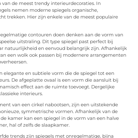
an de meest trendy interieurdecoraties. In
piegels nemen moderne spiegels organische,
ht trekken.
Hier zijn enkele van de meest populaire
nregelmatige contouren doen denken aan de vorm van
eelse uitstraling. Dit type spiegel past perfect bij
r natuurlijkheid en eenvoud belangrijk zijn. Afhankelijk
 van een wolk ook passen bij modernere arrangementen
verheersen.
n elegante en subtiele vorm die de spiegel tot een
eurs. De afgeplatte ovaal is een vorm die aansluit bij
namisch effect aan de ruimte toevoegt. Dergelijke
assieke interieurs.
ment van een cirkel nabootsen, zijn een uitstekende
monieuze, symmetrische vormen. Afhankelijk van de
 de kamer kan een spiegel in de vorm van een halve
er, hal of zelfs de slaapkamer.
fde trends zijn spiegels met onregelmatige, bijna