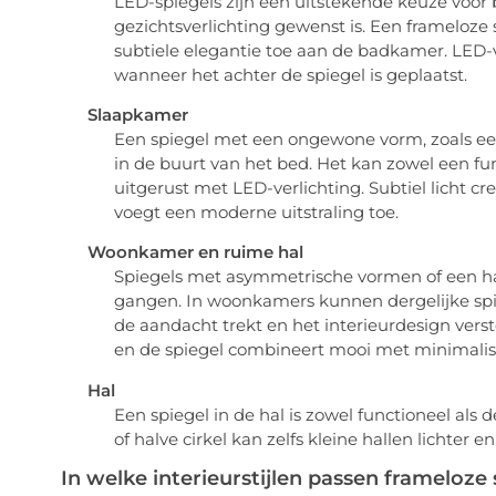
LED-spiegels zijn een uitstekende keuze voor
gezichtsverlichting gewenst is. Een frameloze 
subtiele elegantie toe aan de badkamer. LED-ver
wanneer het achter de spiegel is geplaatst.
Slaapkamer
Een spiegel met een ongewone vorm, zoals een 
in de buurt van het bed. Het kan zowel een func
uitgerust met LED-verlichting. Subtiel licht c
voegt een moderne uitstraling toe.
Woonkamer en ruime hal
Spiegels met asymmetrische vormen of een hal
gangen. In woonkamers kunnen dergelijke spie
de aandacht trekt en het interieurdesign verst
en de spiegel combineert mooi met minimalis
Hal
Een spiegel in de hal is zowel functioneel als 
of halve cirkel kan zelfs kleine hallen lichter e
In welke interieurstijlen passen framelo