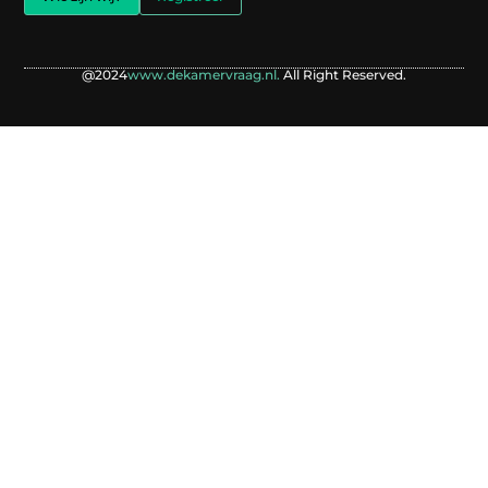
@2024
www.dekamervraag.nl.
All Right Reserved.