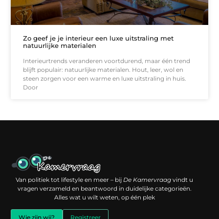
Zo geef je je interieur een luxe uitstraling met
natuurlijke materialen
Interieurtrends veranderen voortdurend, maar één trend
blijft populair: natuurlijke materialen. Hout, leer, wol en
steen zorgen voor een warme en luxe uitstraling in huis.
Door
Een backlink kopen: slimme investering of risico voor je online reputatie?
Verdien geld met je website: jouw digitale platform als inkomstenbron
Van politiek tot lifestyle en meer – bij
De Kamervraag
vindt u
vragen verzameld en beantwoord in duidelijke categorieën.
Alles wat u wilt weten, op één plek
Wie zijn wij?
Registreer