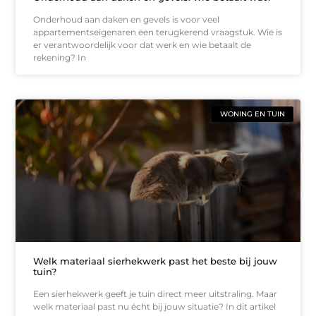
Onderhoud aan daken en gevels is voor veel
appartementseigenaren een terugkerend vraagstuk. Wie is
er verantwoordelijk voor dat werk en wie betaalt de
rekening? In
WONING EN TUIN
Welk materiaal sierhekwerk past het beste bij jouw
tuin?
Een sierhekwerk geeft je tuin direct meer uitstraling. Maar
welk materiaal past nu écht bij jouw situatie? In dit artikel