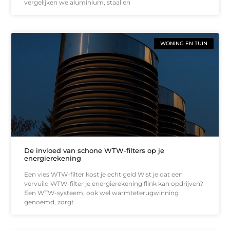
vergelijken we aluminium, staal en
WONING EN TUIN
De invloed van schone WTW-filters op je
energierekening
Een vies WTW-filter kost je echt geld Wist je dat een
vervuild WTW-filter je energierekening flink kan opdrijven?
Een WTW-systeem, ook wel warmteterugwinning
genoemd, zorgt