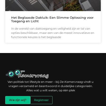
Het Beglaasde Dakluik: Een Slimme Oplossing voor
Toegang en Licht
In de wereld van daktoegang en veiligheid zijn er tal van
opties beschikbaar, maar een van de meest innovatieve en
functionele keuzes is het beglaasde
Een backlink kopen: slimme investering of risico voor je online reputatie?
Verdien geld met je website: jouw digitale platform als inkomstenbron
Van politiek tot lifestyle en meer – bij
De Kamervraag
vindt u
vragen verzameld en beantwoord in duidelijke categorieën.
Alles wat u wilt weten, op één plek
Wie zijn wij?
Registreer