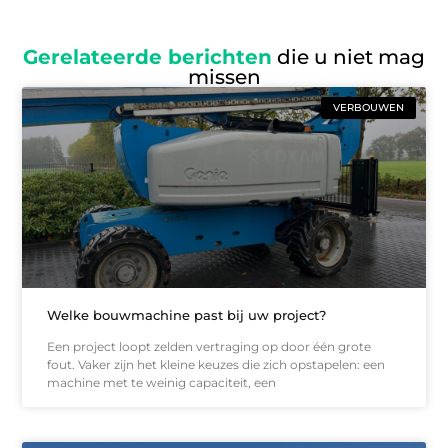
Gerelateerde berichten
die u niet mag
missen
VERBOUWEN
Welke bouwmachine past bij uw project?
Een project loopt zelden vertraging op door één grote
fout. Vaker zijn het kleine keuzes die zich opstapelen: een
machine met te weinig capaciteit, een