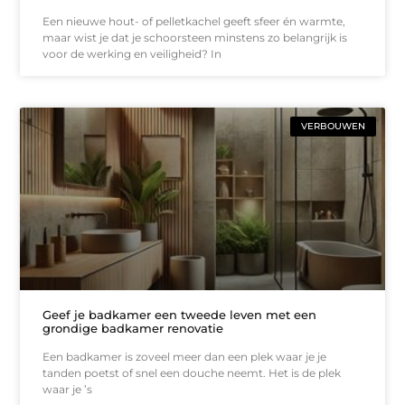
Een nieuwe hout- of pelletkachel geeft sfeer én warmte,
maar wist je dat je schoorsteen minstens zo belangrijk is
voor de werking en veiligheid? In
VERBOUWEN
Geef je badkamer een tweede leven met een
grondige badkamer renovatie
Een badkamer is zoveel meer dan een plek waar je je
tanden poetst of snel een douche neemt. Het is de plek
waar je ’s