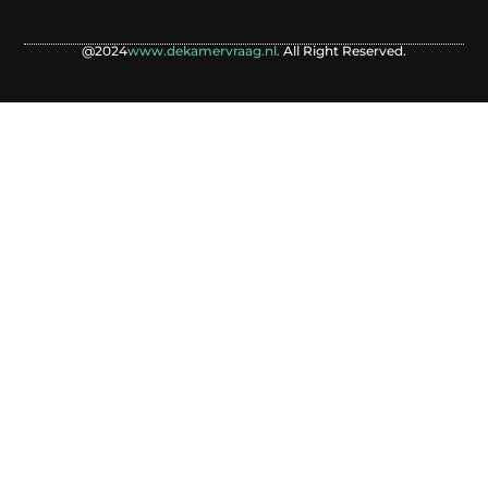
@2024
www.dekamervraag.nl.
All Right Reserved.