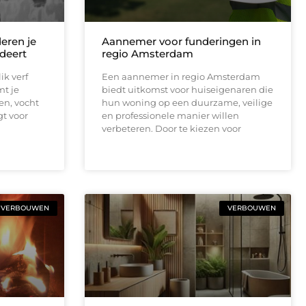
eren je
Aannemer voor funderingen in
deert
regio Amsterdam
ik verf
Een aannemer in regio Amsterdam
mt je
biedt uitkomst voor huiseigenaren die
en, vocht
hun woning op een duurzame, veilige
gt voor
en professionele manier willen
verbeteren. Door te kiezen voor
VERBOUWEN
VERBOUWEN