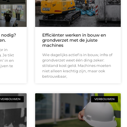
 nodig?
Efficiënter werken in bouw en
en.
grondverzet met de juiste
machines
r in
Wie dagelijks actief is in bouw, infra of
 Je tikt
grondverzet weet één ding zeker:
m’ in en
stilstand kost geld. Machines moeten
ijven te
niet alleen krachtig zijn, maar ook
betrouwbaar,
VERBOUWEN
VERBOUWEN