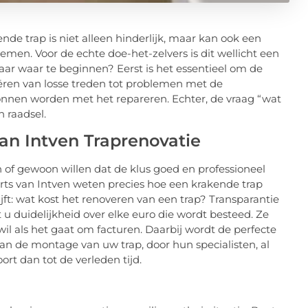
kende trap is niet alleen hinderlijk, maar kan ook een
emen. Voor de echte doe-het-zelvers is dit wellicht een
ar waar te beginnen? Eerst is het essentieel om de
iëren van losse treden tot problemen met de
nnen worden met het repareren. Echter, de vraag “wat
n raadsel.
an Intven Traprenovatie
 of gewoon willen dat de klus goed en professioneel
erts van Intven weten precies hoe een krakende trap
ijft: wat kost het renoveren van een trap? Transparantie
gt u duidelijkheid over elke euro die wordt besteed. Ze
 als het gaat om facturen. Daarbij wordt de perfecte
kan de montage van uw trap, door hun specialisten, al
rt dan tot de verleden tijd.