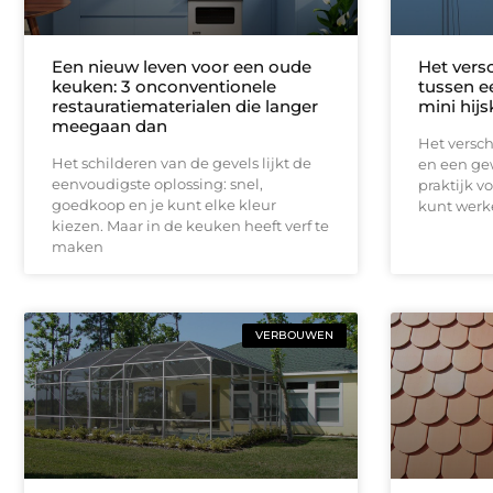
Een nieuw leven voor een oude
Het vers
keuken: 3 onconventionele
tussen e
restauratiematerialen die langer
mini hijs
meegaan dan
Het versch
Het schilderen van de gevels lijkt de
en een gew
eenvoudigste oplossing: snel,
praktijk v
goedkoop en je kunt elke kleur
kunt werke
kiezen. Maar in de keuken heeft verf te
maken
VERBOUWEN