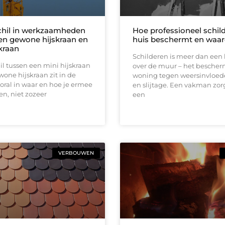
chil in werkzaamheden
Hoe professioneel schild
en gewone hijskraan en
huis beschermt en waar
kraan
Schilderen is meer dan een l
il tussen een mini hijskraan
over de muur – het bescher
one hijskraan zit in de
woning tegen weersinvloed
ooral in waar en hoe je ermee
en slijtage. Een vakman zor
n, niet zozeer
een
VERBOUWEN