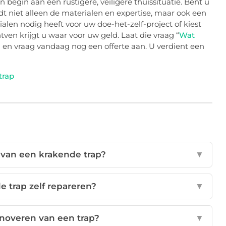
begin aan een rustigere, veiligere thuissituatie. Bent u
dt niet alleen de materialen en expertise, maar ook een
alen nodig heeft voor uw doe-het-zelf-project of kiest
tven krijgt u waar voor uw geld. Laat die vraag “
Wat
 en vraag vandaag nog een offerte aan. U verdient een
trap
 van een krakende trap?
▼
e trap zelf repareren?
▼
enoveren van een trap?
▼