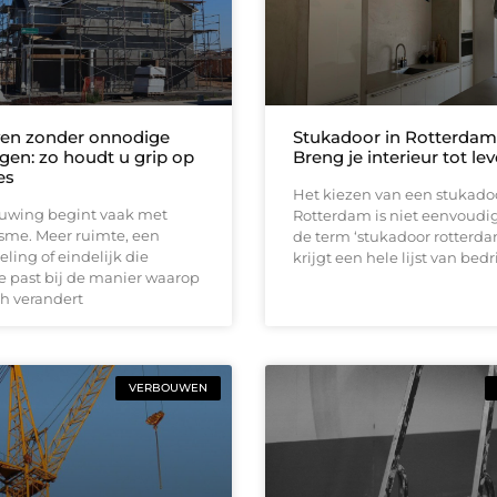
en zonder onnodige
Stukadoor in Rotterdam
gen: zo houdt u grip op
Breng je interieur tot lev
es
Het kiezen van een stukadoo
uwing begint vaak met
Rotterdam is niet eenvoudig.
sme. Meer ruimte, een
de term ‘stukadoor rotterda
eling of eindelijk die
krijgt een hele lijst van bedr
e past bij de manier waarop
ch verandert
VERBOUWEN