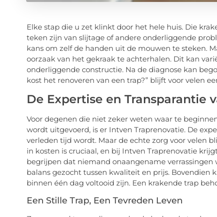
Elke stap die u zet klinkt door het hele huis. Die kra
teken zijn van slijtage of andere onderliggende probl
kans om zelf de handen uit de mouwen te steken. Ma
oorzaak van het gekraak te achterhalen. Dit kan var
onderliggende constructie. Na de diagnose kan bego
kost het renoveren van een trap?” blijft voor velen ee
De Expertise en Transparantie v
Voor degenen die niet zeker weten waar te beginnen
wordt uitgevoerd, is er Intven Traprenovatie. De exp
verleden tijd wordt. Maar de echte zorg voor velen bl
in kosten is cruciaal, en bij Intven Traprenovatie krij
begrijpen dat niemand onaangename verrassingen wil
balans gezocht tussen kwaliteit en prijs. Bovendien 
binnen één dag voltooid zijn. Een krakende trap behoo
Een Stille Trap, Een Tevreden Leven