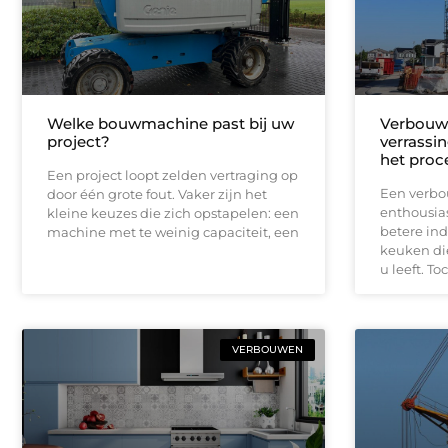
Welke bouwmachine past bij uw
Verbouw
project?
verrassin
het proc
Een project loopt zelden vertraging op
Een verbo
door één grote fout. Vaker zijn het
enthousia
kleine keuzes die zich opstapelen: een
betere ind
machine met te weinig capaciteit, een
keuken di
u leeft. To
VERBOUWEN