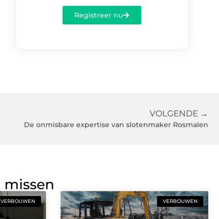
Registreer nu
VOLGENDE →
De onmisbare expertise van slotenmaker Rosmalen
g missen
VERBOUWEN
VERBOUWEN