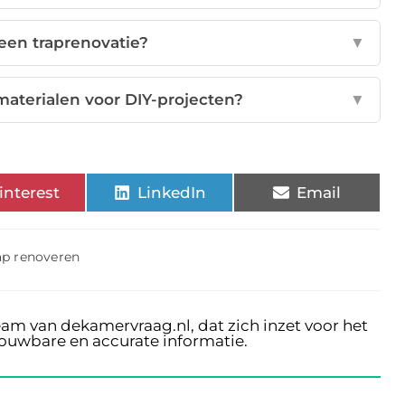
een traprenovatie?
▼
materialen voor DIY-projecten?
▼
interest
LinkedIn
Email
ap renoveren
eam van dekamervraag.nl, dat zich inzet voor het
rouwbare en accurate informatie.