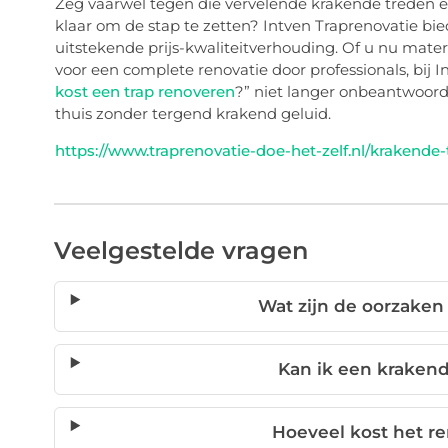
Zeg vaarwel tegen die vervelende krakende treden en 
klaar om de stap te zetten? Intven Traprenovatie bie
uitstekende prijs-kwaliteitverhouding. Of u nu materi
voor een complete renovatie door professionals, bij In
kost een trap renoveren
?” niet langer onbeantwoord
thuis zonder tergend krakend geluid.
https://www.traprenovatie-doe-het-zelf.nl/krakende-
Veelgestelde vragen
Wat zijn de oorzaken
Kan ik een krakend
Hoeveel kost het r