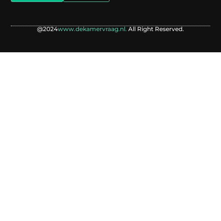
@2024
www.dekamervraag.nl.
All Right Reserved.