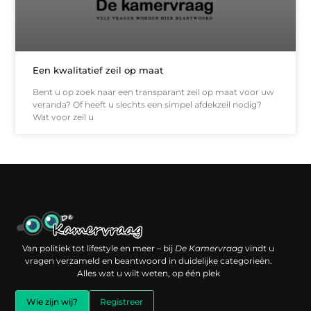
Een kwalitatief zeil op maat
Bent u op zoek naar een transparant zeil op maat voor uw
veranda? Of heeft u slechts een simpel afdekzeil nodig?
Wat voor zeil u
Een backlink kopen: slimme investering of risico voor je online reputatie?
Verdien geld met je website: jouw digitale platform als inkomstenbron
Van politiek tot lifestyle en meer – bij
De Kamervraag
vindt u
vragen verzameld en beantwoord in duidelijke categorieën.
Alles wat u wilt weten, op één plek
Wie zijn wij?
Registreer