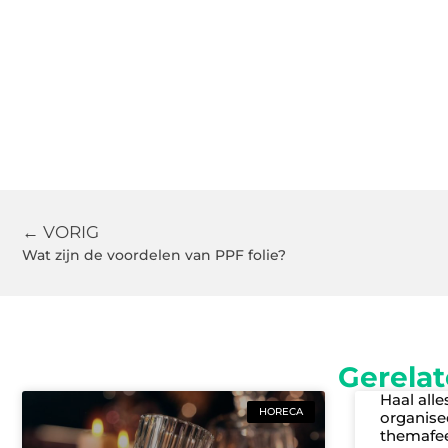
← VORIG
Wat zijn de voordelen van PPF folie?
Gerelat
Haal alle
HORECA
organisee
themafe