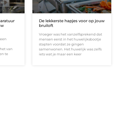
aratuur
De lekkerste hapjes voor op jouw
uw
bruiloft
Vroeger was het vanzelfsprekend dat
 een
mensen eerst in het huwelijksbootje
stapten voordat ze gingen
 het van
samenwonen. Het huwelijk was zelfs
en te
iets wat je maar een keer