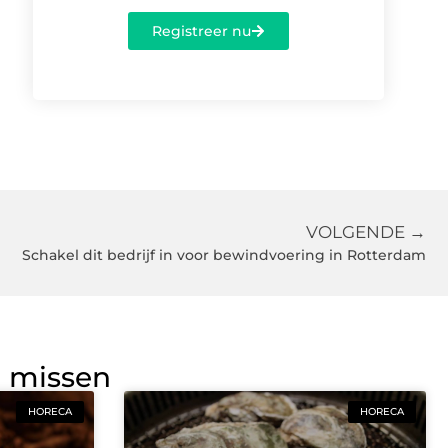
Registreer nu
VOLGENDE →
Schakel dit bedrijf in voor bewindvoering in Rotterdam
g missen
HORECA
HORECA