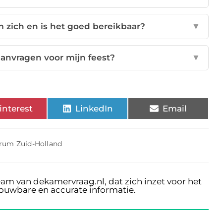
 zich en is het goed bereikbaar?
▼
aanvragen voor mijn feest?
▼
interest
LinkedIn
Email
rum Zuid-Holland
eam van dekamervraag.nl, dat zich inzet voor het
rouwbare en accurate informatie.