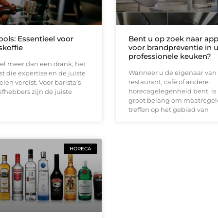
ools: Essentieel voor
Bent u op zoek naar app
skoffie
voor brandpreventie in 
professionele keuken?
veel meer dan een drank; het
Wanneer u de eigenaar van
st die expertise en de juiste
restaurant, café of andere
en vereist. Voor barista’s
horecagelegenheid bent, is
efhebbers zijn de juiste
groot belang om maatregel
treffen op het gebied van
HORECA