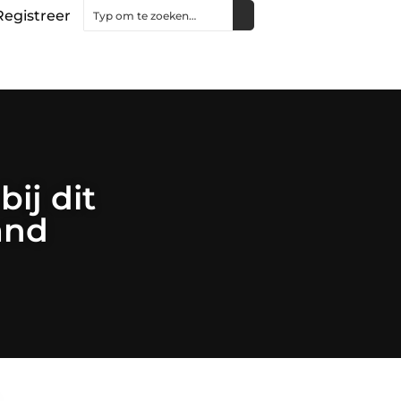
Registreer
bij dit
and