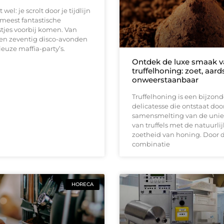
 wel: je scrolt door je tijdlijn
 meest fantastische
tjes voorbij komen. Van
ren zeventig disco-avonden
ieuze maffia-party’s.
Ontdek de luxe smaak 
truffelhoning: zoet, aard
onweerstaanbaar
Truffelhoning is een bijzon
delicatesse die ontstaat doo
samensmelting van de uni
van truffels met de natuurli
zoetheid van honing. Door 
combinatie
HORECA