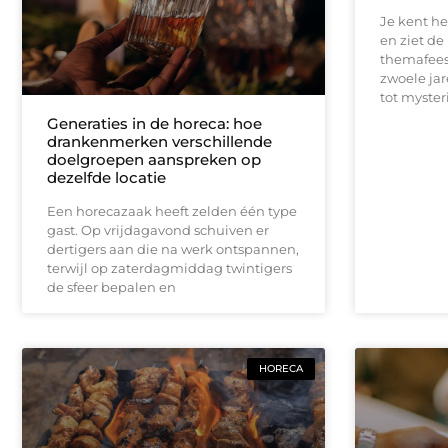
Je kent het
en ziet de
themafees
zwoele ja
tot myster
Generaties in de horeca: hoe
drankenmerken verschillende
doelgroepen aanspreken op
dezelfde locatie
Een horecazaak heeft zelden één type
gast. Op vrijdagavond schuiven er
dertigers aan die na werk ontspannen,
terwijl op zaterdagmiddag twintigers
de sfeer bepalen en
HORECA