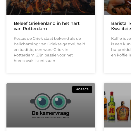
Beleef Griekenland in het hart
Barista T
van Rotterdam
Kwaliteit
Kostas de Griek staat bekend als de
Koffie is 
belichaming van Griekse gastvrijheid
is een kun
en traditie, een ware Griek in
hulpmiddel
Rotterdam. Zijn passie voor het
en koffieli
horecavak is ontstaan
HORECA