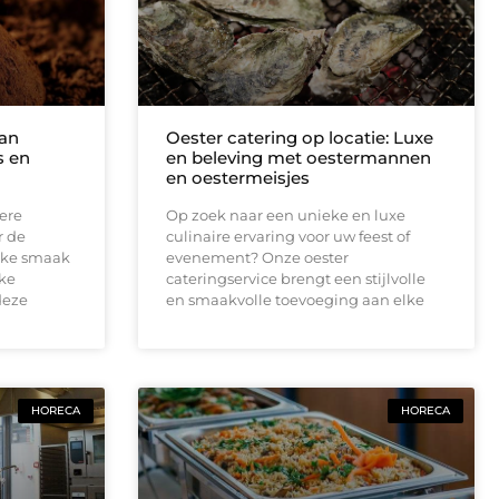
van
Oester catering op locatie: Luxe
s en
en beleving met oestermannen
en oestermeisjes
dere
Op zoek naar een unieke en luxe
r de
culinaire ervaring voor uw feest of
eke smaak
evenement? Onze oester
jke
cateringservice brengt een stijlvolle
deze
en smaakvolle toevoeging aan elke
HORECA
HORECA