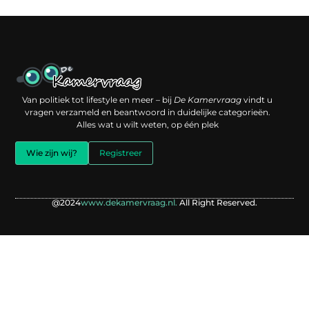
Een backlink kopen: slimme investering of risico voor je online reputatie?
Verdien geld met je website: jouw digitale platform als inkomstenbron
Van politiek tot lifestyle en meer – bij
De Kamervraag
vindt u
vragen verzameld en beantwoord in duidelijke categorieën.
Alles wat u wilt weten, op één plek
Wie zijn wij?
Registreer
@2024
www.dekamervraag.nl.
All Right Reserved.