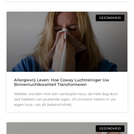
GEZONDHEID
Allergievrij Leven: Hoe Coway Luchtreiniger Uw
Binnenluchtkwaliteit Transformeren
Wakker worden met een verstopte neus, de hele dag door
last hebben van jeukende ogen, of constant niezen in uw
eigen huis—als dit bekend klinkt,
GEZONDHEID