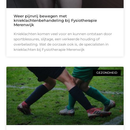
Weer pijnvrij bewegen met
knieklachtenbehandeling bij Fysiotherapie
Merenwijk
Knieklachten komen veel voor en kunnen ontstaan door
sportblessures, slijtage, een verkeerde houding of
overbelasting. Wat de oorzaak ook is, de specialisten in
knieklachten bij Fysiotherapie Merenwijk
GEZONDHEID