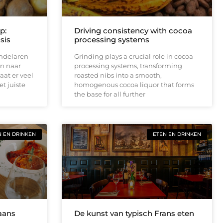
p:
Driving consistency with cocoa
sis
processing systems
andelaren
Grinding plays a crucial role in cocoa
jn naar
processing systems, transforming
aat er veel
roasted nibs into a smooth,
et juiste
homogenous cocoa liquor that forms
the base for all further
N EN DRINKEN
ETEN EN DRINKEN
aans
De kunst van typisch Frans eten