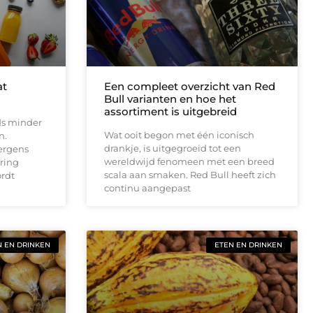
at
Een compleet overzicht van Red
Bull varianten en hoe het
assortiment is uitgebreid
ds minder
Wat ooit begon met één iconisch
n.
drankje, is uitgegroeid tot een
 ergens
wereldwijd fenomeen met een breed
ring
scala aan smaken. Red Bull heeft zich
rdt
continu aangepast
N EN DRINKEN
ETEN EN DRINKEN