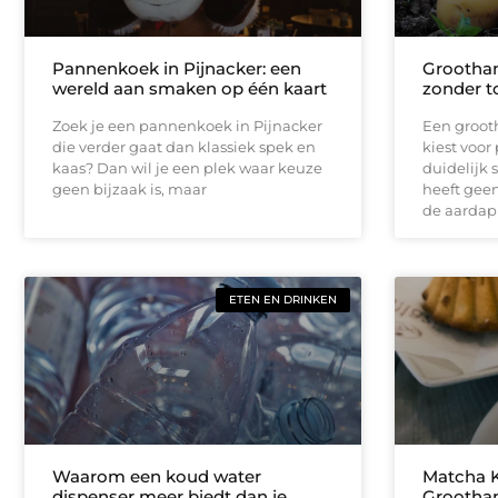
Pannenkoek in Pijnacker: een
Groothan
wereld aan smaken op één kaart
zonder t
Zoek je een pannenkoek in Pijnacker
Een grooth
die verder gaat dan klassiek spek en
kiest voor
kaas? Dan wil je een plek waar keuze
duidelijk
geen bijzaak is, maar
heeft geen
de aardap
ETEN EN DRINKEN
Waarom een koud water
Matcha K
dispenser meer biedt dan je
Groothan