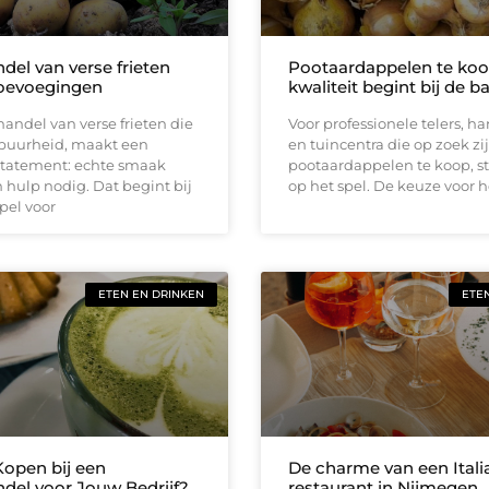
del van verse frieten
Pootaardappelen te koo
oevoegingen
kwaliteit begint bij de ba
andel van verse frieten die
Voor professionele telers, h
 puurheid, maakt een
en tuincentra die op zoek zi
 statement: echte smaak
pootaardappelen te koop, st
 hulp nodig. Dat begint bij
op het spel. De keuze voor h
pel voor
ETEN EN DRINKEN
ETE
open bij een
De charme van een Itali
del voor Jouw Bedrijf?
restaurant in Nijmegen