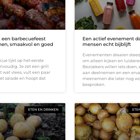
 een barbecuefeest
Een actief evenement d
en, smaakvol en goed
mensen echt bijblijft
Evenementen draaien stee
ue lijkt op het eerste
om alleen kijken en luistere
nvoudig. Je zet een grill
Bezoekers willen iets doen,
t wat vlees, vult een paar
aan deelnemen en een erva
et salade en hoopt dat
meenemen die later nog wo
besproken.
ETEN EN DRINKEN
ETE