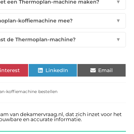
k met een Thermoplan-machine maken?
▼
moplan-koffiemachine mee?
▼
aast de Thermoplan-machine?
▼
interest
LinkedIn
Email
n-koffiemachine bestellen
eam van dekamervraag.nl, dat zich inzet voor het
rouwbare en accurate informatie.