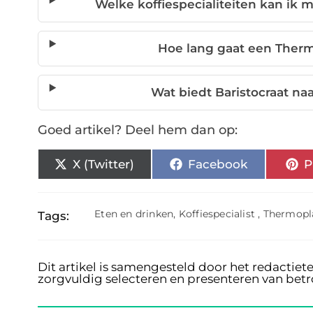
Welke koffiespecialiteiten kan i
Hoe lang gaat een Ther
Wat biedt Baristocraat n
Goed artikel? Deel hem dan op:
X (Twitter)
Facebook
P
Eten en drinken
,
Koffiespecialist
,
Thermopla
Tags:
Dit artikel is samengesteld door het redactiet
zorgvuldig selecteren en presenteren van bet