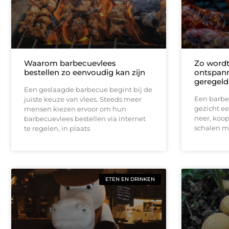
Waarom barbecuevlees
Zo wordt
bestellen zo eenvoudig kan zijn
ontspann
geregeld
Een geslaagde barbecue begint bij de
Een barbec
juiste keuze van vlees. Steeds meer
gezicht ee
mensen kiezen ervoor om hun
neer, koop
barbecuevlees bestellen via internet
schalen m
te regelen, in plaats
ETEN EN DRINKEN