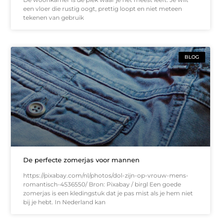
een vloer die rustig oogt, prettig loopt en niet meteen
tekenen van gebruik
BLOG
De perfecte zomerjas voor mannen
https://pixabay.com/nl/photos/dol-zijn-op-vrouw-mens-
romantisch-4536550/ Bron: Pixabay / birgl Een goede
zomerjas is een kledingstuk dat je pas mist als je hem niet
bij je hebt. In Nederland kan