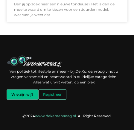
Ben jij op zoek naar een nieuwe tondeuse? Het is dan de
moeite waard om te kiezen voor een duurder model,
waarvan je weet dat
Een backlink kopen: slimme investering of risico voor je online reputatie?
Verdien geld met je website: jouw digitale platform als inkomstenbron
Van politiek tot lifestyle en meer – bij
De Kamervraag
vindt u
vragen verzameld en beantwoord in duidelijke categorieën.
Alles wat u wilt weten, op één plek
Wie zijn wij?
Registreer
@2024
www.dekamervraag.nl.
All Right Reserved.