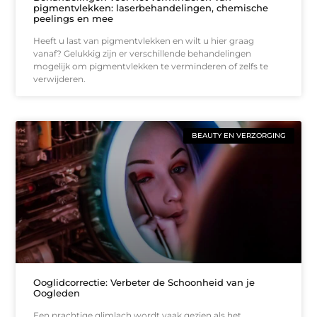
pigmentvlekken: laserbehandelingen, chemische
peelings en mee
Heeft u last van pigmentvlekken en wilt u hier graag
vanaf? Gelukkig zijn er verschillende behandelingen
mogelijk om pigmentvlekken te verminderen of zelfs te
verwijderen.
BEAUTY EN VERZORGING
Ooglidcorrectie: Verbeter de Schoonheid van je
Oogleden
Een prachtige glimlach wordt vaak gezien als het