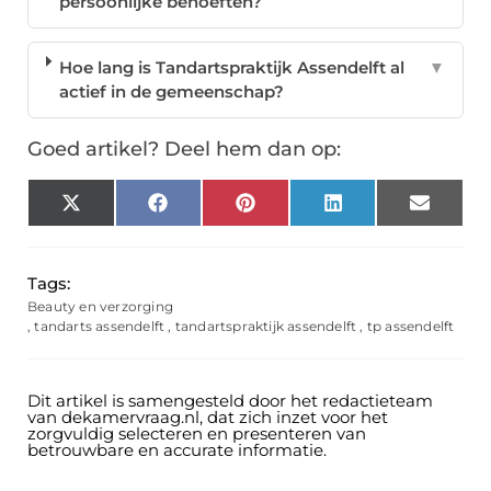
persoonlijke behoeften?
Hoe lang is Tandartspraktijk Assendelft al
▼
actief in de gemeenschap?
Goed artikel? Deel hem dan op:
X
Facebook
Pinterest
LinkedIn
Email
(Twitter)
Tags:
Beauty en verzorging
,
tandarts assendelft
,
tandartspraktijk assendelft
,
tp assendelft
Dit artikel is samengesteld door het redactieteam
van dekamervraag.nl, dat zich inzet voor het
zorgvuldig selecteren en presenteren van
betrouwbare en accurate informatie.