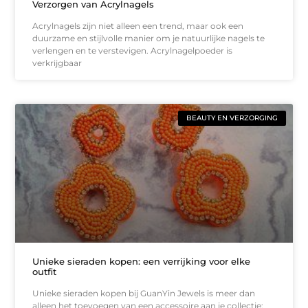
Verzorgen van Acrylnagels
Acrylnagels zijn niet alleen een trend, maar ook een
duurzame en stijlvolle manier om je natuurlijke nagels te
verlengen en te verstevigen. Acrylnagelpoeder is
verkrijgbaar
BEAUTY EN VERZORGING
Unieke sieraden kopen: een verrijking voor elke
outfit
Unieke sieraden kopen bij GuanYin Jewels is meer dan
alleen het toevoegen van een accessoire aan je collectie;