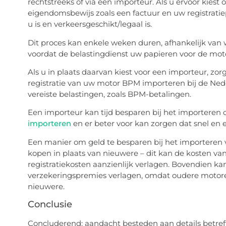
rechtstreeks of via een importeur. Als u ervoor kies
eigendomsbewijs zoals een factuur en uw registrati
u is en verkeersgeschikt/legaal is.
Dit proces kan enkele weken duren, afhankelijk van
voordat de belastingdienst uw papieren voor de mot
Als u in plaats daarvan kiest voor een importeur, zor
registratie van uw motor BPM importeren bij de Nede
vereiste belastingen, zoals BPM-betalingen.
Een importeur kan tijd besparen bij het importeren 
importeren
en er beter voor kan zorgen dat snel en e
Een manier om geld te besparen bij het importeren 
kopen in plaats van nieuwere – dit kan de kosten va
registratiekosten aanzienlijk verlagen. Bovendien k
verzekeringspremies verlagen, omdat oudere motor
nieuwere.
Conclusie
Concluderend: aandacht besteden aan details betref