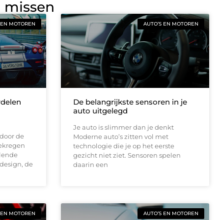
g missen
 EN MOTOREN
AUTO’S EN MOTOREN
rdelen
De belangrijkste sensoren in je
auto uitgelegd
Je auto is slimmer dan je denkt
 door de
Moderne auto’s zitten vol met
gekregen
technologie die je op het eerste
llende
gezicht niet ziet. Sensoren spelen
odesign, de
daarin een
 EN MOTOREN
AUTO’S EN MOTOREN