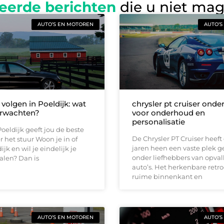
eerde berichten
die u niet ma
AUTO’S EN MOTOREN
AUTO’S
 volgen in Poeldijk: wat
chrysler pt cruiser onde
erwachten?
voor onderhoud en
personalisatie
Poeldijk geeft jou de beste
De Chrysler PT Cruiser heeft
r het stuur Woon je in of
jaren heen een vaste plek 
jk en wil je eindelijk je
onder liefhebbers van opva
halen? Dan is
auto’s. Het herkenbare retr
ruime binnenkant en
AUTO’S EN MOTOREN
AUTO’S