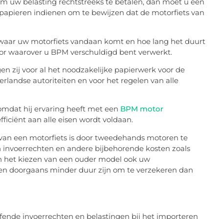
t om uw belasting rechtstreeks te betalen, dan moet u een
epapieren indienen om te bewijzen dat de motorfiets van
 waar uw motorfiets vandaan komt en hoe lang het duurt
or waarover u BPM verschuldigd bent verwerkt.
gen zij voor al het noodzakelijke papierwerk voor de
rlandse autoriteiten en voor het regelen van alle
omdat hij ervaring heeft met een
BPM motor
fficiënt aan alle eisen wordt voldaan.
van een motorfiets is door tweedehands motoren te
n invoerrechten en andere bijbehorende kosten zoals
an het kiezen van een ouder model ook uw
en doorgaans minder duur zijn om te verzekeren dan
fende invoerrechten en belastingen bij het importeren