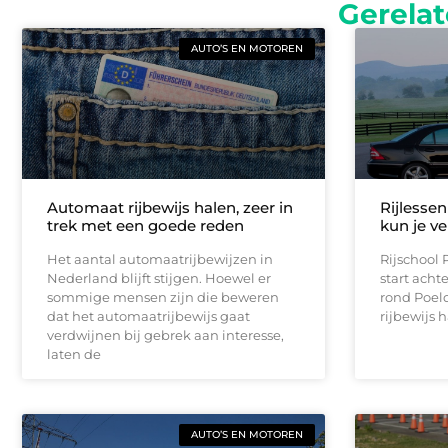
Gerelat
AUTO’S EN MOTOREN
Automaat rijbewijs halen, zeer in
Rijlessen
trek met een goede reden
kun je v
Het aantal automaatrijbewijzen in
Rijschool 
Nederland blijft stijgen. Hoewel er
start achte
sommige mensen zijn die beweren
rond Poeldi
dat het automaatrijbewijs gaat
rijbewijs 
verdwijnen bij gebrek aan interesse,
laten de
AUTO’S EN MOTOREN