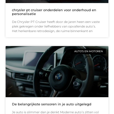
chrysler pt cruiser onderdelen voor onderhoud en
personalisatie
De Chrysler PT Cruiser heeft door de jaren heen een vaste
plek gekregen onder liefhebbers van opvallende auto’s.
Het herkenbare retrodesign, de ruime binnenkant en
AUTO’S EN MOTOREN
De belangrijkste sensoren in je auto uitgelegd
Je auto is slimmer dan je denkt Moderne auto’s zitten vol