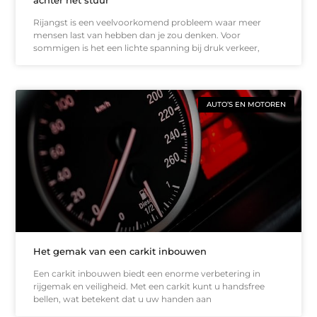
Rijangst is een veelvoorkomend probleem waar meer
mensen last van hebben dan je zou denken. Voor
sommigen is het een lichte spanning bij druk verkeer,
AUTO’S EN MOTOREN
Het gemak van een carkit inbouwen
Een carkit inbouwen biedt een enorme verbetering in
rijgemak en veiligheid. Met een carkit kunt u handsfree
bellen, wat betekent dat u uw handen aan