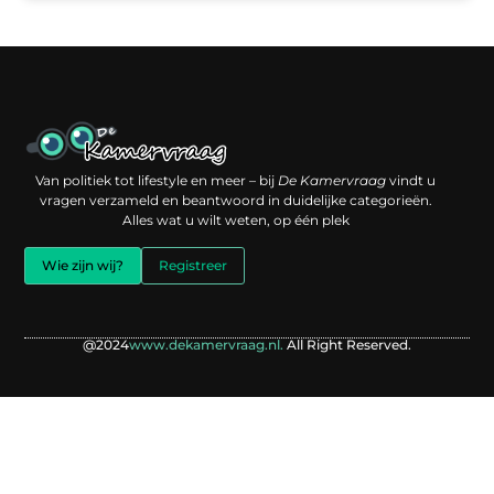
Een backlink kopen: slimme investering of risico voor je online reputatie?
Verdien geld met je website: jouw digitale platform als inkomstenbron
Van politiek tot lifestyle en meer – bij
De Kamervraag
vindt u
vragen verzameld en beantwoord in duidelijke categorieën.
Alles wat u wilt weten, op één plek
Wie zijn wij?
Registreer
@2024
www.dekamervraag.nl.
All Right Reserved.