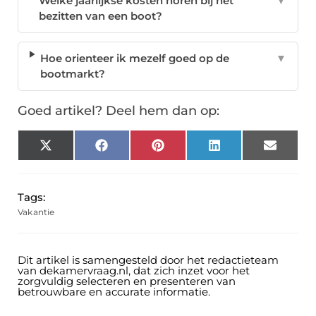
Welke jaarlijkse kosten horen bij het
▼
bezitten van een boot?
Hoe orienteer ik mezelf goed op de
▼
bootmarkt?
Goed artikel? Deel hem dan op:
X
Facebook
Pinterest
LinkedIn
Email
(Twitter)
Tags:
Vakantie
Dit artikel is samengesteld door het redactieteam
van dekamervraag.nl, dat zich inzet voor het
zorgvuldig selecteren en presenteren van
betrouwbare en accurate informatie.