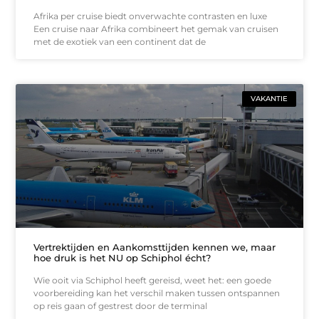
Afrika per cruise biedt onverwachte contrasten en luxe
Een cruise naar Afrika combineert het gemak van cruisen
met de exotiek van een continent dat de
VAKANTIE
Vertrektijden en Aankomsttijden kennen we, maar
hoe druk is het NU op Schiphol écht?
Wie ooit via Schiphol heeft gereisd, weet het: een goede
voorbereiding kan het verschil maken tussen ontspannen
op reis gaan of gestrest door de terminal