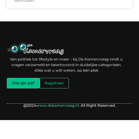
behouden,
Een backlink kopen: slimme investering of risico voor je online reputatie?
Verdien geld met je website: jouw digitale platform als inkomstenbron
Van politiek tot lifestyle en meer – bij
De Kamervraag
vindt u
vragen verzameld en beantwoord in duidelijke categorieën.
Alles wat u wilt weten, op één plek
Wie zijn wij?
Registreer
@2024
www.dekamervraag.nl.
All Right Reserved.